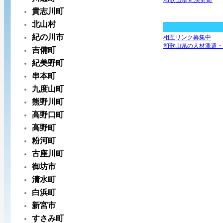
和歌山県 紀美野町
貴志川町
北山村
紀の川市
相互リンク募集中
和歌山県の人材派遣・
吉備町
紀美野町
串本町
九度山町
熊野川町
高野口町
高野町
粉河町
古座川町
御坊市
清水町
白浜町
新宮市
すさみ町