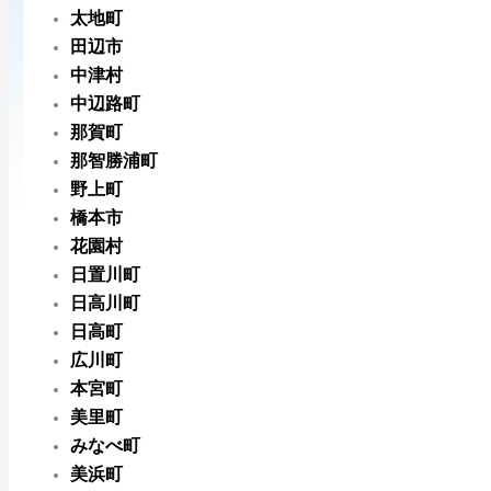
太地町
田辺市
中津村
中辺路町
那賀町
那智勝浦町
野上町
橋本市
花園村
日置川町
日高川町
日高町
広川町
本宮町
美里町
みなべ町
美浜町