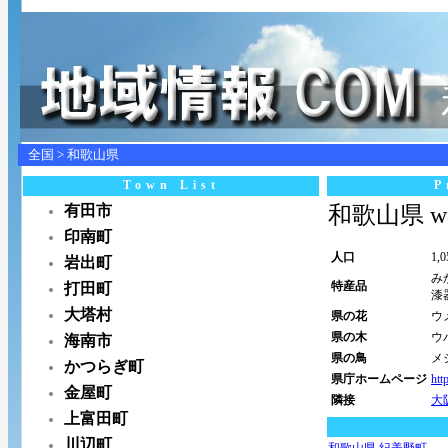
全国
>
和歌山県
Town List
P
有田市
和歌山県 wa
印南町
人口
1,
岩出町
み
特産品
打田町
漆
大塔村
県の花
ウ
県の木
ウ
海南市
県の鳥
メ
かつらぎ町
県庁ホームページ
htt
金屋町
隣接
大
上富田町
川辺町